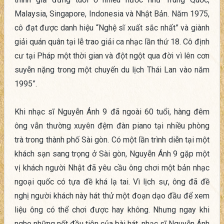
Malaysia, Singapore, Indonesia và Nhật Bản. Năm 1975,
cô đạt được danh hiệu “Nghệ sĩ xuất sắc nhất” và giành
giải quán quân tại lễ trao giải ca nhạc lần thứ 18. Cô định
cư tại Pháp một thời gian và đột ngột qua đời vì lên cơn
suyễn nặng trong một chuyến du lịch Thái Lan vào năm
1995”.
Khi nhạc sĩ Nguyễn Ánh 9 đã ngoài 60 tuổi, hàng đêm
ông vẫn thường xuyên đệm đàn piano tại nhiều phòng
trà trong thành phố Sài gòn. Có một lần trình diễn tại một
khách sạn sang trọng ở Sài gòn, Nguyễn Ánh 9 gặp một
vị khách người Nhật đã yêu cầu ông chơi một bản nhạc
ngoại quốc có tựa đề khá lạ tai. Vì lịch sự, ông đã đề
nghị người khách này hát thử một đoạn dạo đầu để xem
liệu ông có thể chơi được hay không. Nhưng ngay khi
nghe những nốt đầu tiên của bài hát, nhạc sĩ Nguyễn Ánh