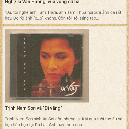
Nghệ sĩ Văn Hường, vua vọng cổ hài
“Dạ, tôi nghe anh Tám Thưa, anh Tám Thưa hồi xưa ảnh ca rất
hay. Đọ rồi ảnh “ợ…ợ” không. Còn tôi, tôi sáng tạo...
Trịnh Nam Sơn và "Dĩ vãng"
Trịnh Nam Sơn sinh tại Sài gòn nhưng lại trải qua thời thơ ấu và
học tiểu học tại Đà Lạt. Anh hay theo cha...