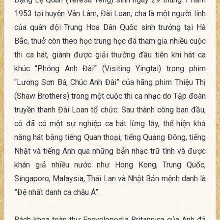
1953 tại huyện Vân Lâm, Đài Loan, cha là một người lính
của quân đội Trung Hoa Dân Quốc sinh trưởng tại Hà
Bắc, thuở còn theo học trung học đã tham gia nhiều cuộc
thi ca hát, giành được giải thưởng đầu tiên khi hát ca
khúc “Phỏng Anh Đài” (Visiting Yingtai) trong phim
“Lương Sơn Bá, Chúc Anh Đài” của hãng phim Thiệu Thị
(Shaw Brothers) trong một cuộc thi ca nhạc do Tập đoàn
truyền thanh Đài Loan tổ chức. Sau thành công ban đầu,
cô đã có một sự nghiệp ca hát lừng lẫy, thể hiện khả
năng hát bằng tiếng Quan thoại, tiếng Quảng Đông, tiếng
Nhật và tiếng Anh qua những bản nhạc trữ tình và được
khán giả nhiều nước như Hong Kong, Trung Quốc,
Singapore, Malaysia, Thái Lan và Nhật Bản mệnh danh là
”Đệ nhất danh ca châu Á”.
Bách khoa toàn thư Encyclopedia Britannica của Anh đã