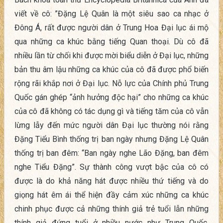
viết về cô: ”Đặng Lệ Quân là một siêu sao ca nhạc ở
Đông Á, rất được người dân ở Trung Hoa Đại lục ái mộ
qua những ca khúc bằng tiếng Quan thoại. Dù cô đã
nhiều lần từ chối khi được mời biểu diễn ở Đại lục, những
bản thu âm lậu những ca khúc của cô đã được phổ biến
rộng rãi khắp nơi ở Đại lục. Nỗ lực của Chính phủ Trung
Quốc gán ghép “ảnh hưởng độc hại” cho những ca khúc
của cô đã không có tác dụng gì và tiếng tăm của cô vẫn
lừng lẫy đến mức người dân Đại lục thường nói rằng
Đặng Tiểu Bình thống trị ban ngày nhưng Đặng Lệ Quân
thống trị ban đêm: “Ban ngày nghe Lão Đặng, ban đêm
nghe Tiểu Đặng”. Sự thành công vượt bậc của cô có
được là do khả năng hát được nhiều thứ tiếng và do
giọng hát êm ái thể hiện đầy cảm xúc những ca khúc
chinh phục được cả những thính giả trẻ tuổi lẫn những
thính giả đứng tuổi ở nhiều nước như Trung Quốc,