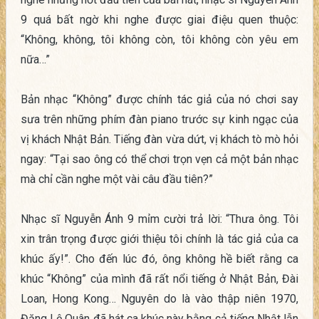
9 quá bất ngờ khi nghe được giai điệu quen thuộc:
“Không, không, tôi không còn, tôi không còn yêu em
nữa…”
Bản nhạc “Không” được chính tác giả của nó chơi say
sưa trên những phím đàn piano trước sự kinh ngạc của
vị khách Nhật Bản. Tiếng đàn vừa dứt, vị khách tò mò hỏi
ngay: “Tại sao ông có thể chơi trọn vẹn cả một bản nhạc
mà chỉ cần nghe một vài câu đầu tiên?”
Nhạc sĩ Nguyễn Ánh 9 mỉm cười trả lời: “Thưa ông. Tôi
xin trân trọng được giới thiệu tôi chính là tác giả của ca
khúc ấy!”. Cho đến lúc đó, ông không hề biết rằng ca
khúc “Không” của mình đã rất nổi tiếng ở Nhật Bản, Đài
Loan, Hong Kong… Nguyên do là vào thập niên 1970,
Đặng Lệ Quân đã hát ca khúc này bằng cả tiếng Nhật lẫn