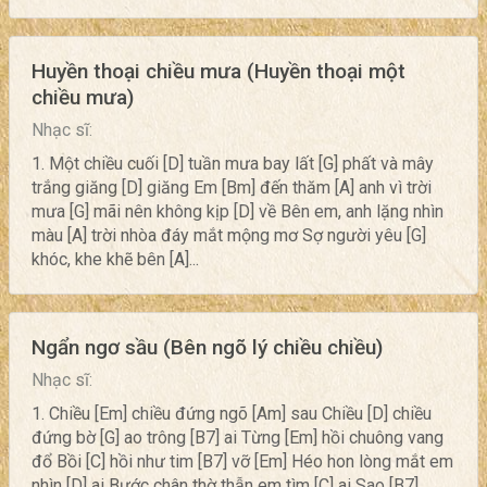
Huyền thoại chiều mưa (Huyền thoại một
chiều mưa)
Nhạc sĩ:
1. Một chiều cuối [D] tuần mưa bay lất [G] phất và mây
trắng giăng [D] giăng Em [Bm] đến thăm [A] anh vì trời
mưa [G] mãi nên không kịp [D] về Bên em, anh lặng nhìn
màu [A] trời nhòa đáy mắt mộng mơ Sợ người yêu [G]
khóc, khe khẽ bên [A]...
Ngẩn ngơ sầu (Bên ngõ lý chiều chiều)
Nhạc sĩ:
1. Chiều [Em] chiều đứng ngõ [Am] sau Chiều [D] chiều
đứng bờ [G] ao trông [B7] ai Từng [Em] hồi chuông vang
đổ Bồi [C] hồi như tim [B7] vỡ [Em] Héo hon lòng mắt em
nhìn [D] ai Bước chân thờ thẫn em tìm [C] ai Sao [B7]