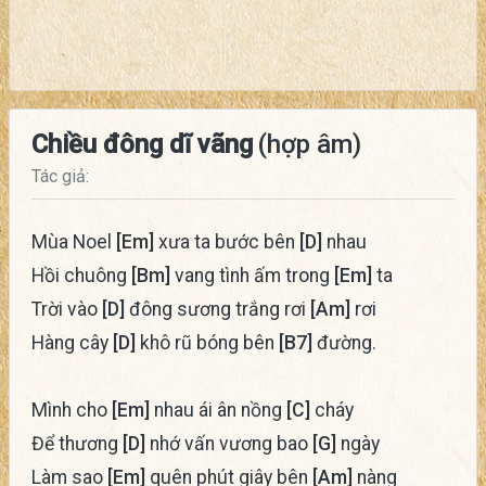
Chiều đông dĩ vãng
(hợp âm)
Tác giả:
Mùa Noel
[Em]
xưa ta bước bên
[D]
nhau
Hồi chuông
[Bm]
vang tình ấm trong
[Em]
ta
Trời vào
[D]
đông sương trắng rơi
[Am]
rơi
Hàng cây
[D]
khô rũ bóng bên
[B7]
đường.
Mình cho
[Em]
nhau ái ân nồng
[C]
cháy
Để thương
[D]
nhớ vấn vương bao
[G]
ngày
Làm sao
[Em]
quên phút giây bên
[Am]
nàng