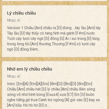
Lý chiều chiều
Nhạc sĩ:
Version 1 Chiều [Am] chiều ra [D] đứng …tây lầu [Am] tây
Tây lầu [D] tây thấy cô tang tình mà gánh [F#m] nước
Tưới cây tưới cây ngô [D] đồng [G] Ai í xui trong [E] lòng
trong lòng tôi [Am] thương Thương [F#m] cô tưới cây
ngô [D] đồng Đêm...
Nhớ em lý chiều chiều
Nhạc sĩ:
Intro: [Em][A]-[Em][A][Em]-[Bm][D]-[Bm][D]-[Bm][Em]
Chiều [Am] chiều hát [D] lý chiều [Am] chiều Bên sông
sóng vỗ nhớ hình bóng [Esus4] xưa [E7] Em [D] buồn
nghe tiếng gà trưa Cành tre ngóng [A] gió sáo [E] bay xa
[Am] bầy Hò hò hò [D] ơ...