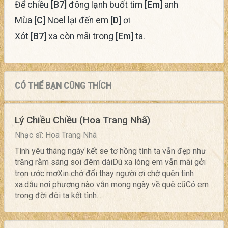
Để chiều
[B7]
đông lạnh buốt tim
[Em]
anh
Mùa
[C]
Noel lại đến em
[D]
ơi
Xót
[B7]
xa còn mãi trong
[Em]
ta.
CÓ THỂ BẠN CŨNG THÍCH
Lý Chiều Chiều (Hoa Trang Nhã)
Nhạc sĩ: Hoa Trang Nhã
Tình yêu tháng ngày kết se tơ hồng tình ta vẫn đẹp như
trăng rằm sáng soi đêm dàiDù xa lòng em vẫn mãi gởi
trọn ước mơXin chớ đổi thay người ơi chớ quên tình
xa.dẫu nơi phương nào vẫn mong ngày về quê cũCó em
trong đời đôi ta kết tình...