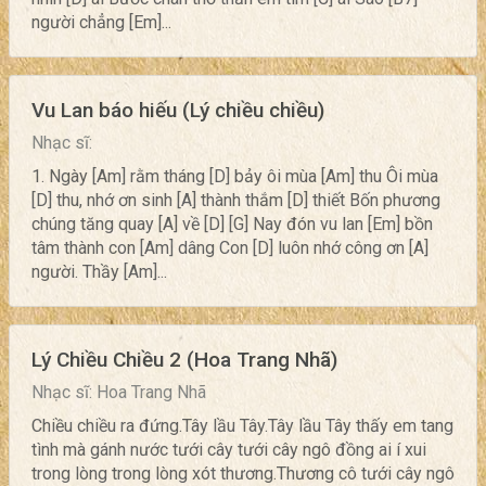
người chẳng [Em]...
Vu Lan báo hiếu (Lý chiều chiều)
Nhạc sĩ:
1. Ngày [Am] rằm tháng [D] bảy ôi mùa [Am] thu Ôi mùa
[D] thu, nhớ ơn sinh [A] thành thắm [D] thiết Bốn phương
chúng tăng quay [A] về [D] [G] Nay đón vu lan [Em] bồn
tâm thành con [Am] dâng Con [D] luôn nhớ công ơn [A]
người. Thầy [Am]...
Lý Chiều Chiều 2 (Hoa Trang Nhã)
Nhạc sĩ: Hoa Trang Nhã
Chiều chiều ra đứng.Tây lầu Tây.Tây lầu Tây thấy em tang
tình mà gánh nước tưới cây tưới cây ngô đồng ai í xui
trong lòng trong lòng xót thương.Thương cô tưới cây ngô