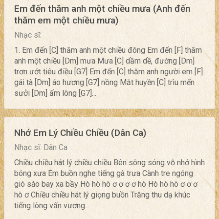
Em đến thăm anh một chiều mưa (Anh đến
thăm em một chiều mưa)
Nhạc sĩ:
1. Em đến [C] thăm anh một chiều đông Em đến [F] thăm
anh một chiều [Dm] mưa Mưa [C] dầm dề, đường [Dm]
trơn ướt tiêu điều [G7] Em đến [C] thăm anh người em [F]
gái tà [Dm] áo hương [G7] nồng Mắt huyền [C] trìu mến
sưởi [Dm] ấm lòng [G7]...
Nhớ Em Lý Chiều Chiều (Dân Ca)
Nhạc sĩ: Dân Ca
Chiều chiều hát lý chiều chiều Bên sông sóng vỗ nhớ hình
bóng xưa Em buồn nghe tiếng gà trưa Cành tre ngóng
gió sáo bay xa bầy Hò hò hò ơ ơ ơ ơ hò Hò hò hò ơ ơ ơ
hò ơ Chiều chiều hát lý giọng buồn Trăng thu dạ khúc
tiếng lòng vấn vương...