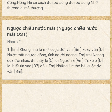
đồng.Hồng Hà xa cách đôi bờ sông đôi bờ sông.Nhớ
thương ai mà thương...
Ngược chiều nước mắt (Ngược chiều nước
mắt OST)
Nhạc sĩ:
1. [Em] Không như là mơ, cuộc đời vẫn [Bm] xoay vần [D]
Nước mắt ngược dòng, tình người ngang [Em] trái Ngang
qua đời nhau, để thấy lẻ [C] loi Người ra [Am] đi, kẻ ở [D]
lại biết tin vào [B7] đâu [Em] Những lúc thơ bé, cuộc đời
vẫn [Bm]...