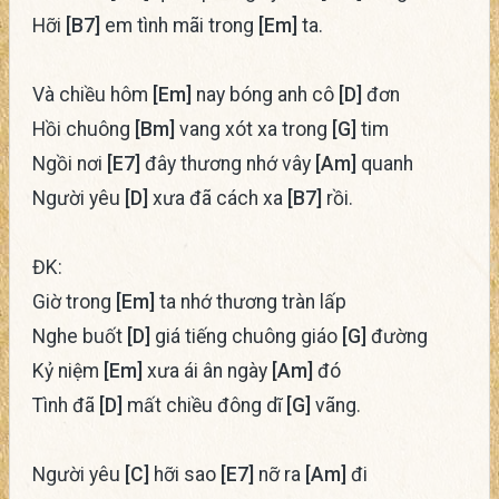
Hỡi
[B7]
em tình mãi trong
[Em]
ta.
Và chiều hôm
[Em]
nay bóng anh cô
[D]
đơn
Hồi chuông
[Bm]
vang xót xa trong
[G]
tim
Ngồi nơi
[E7]
đây thương nhớ vây
[Am]
quanh
Người yêu
[D]
xưa đã cách xa
[B7]
rồi.
ĐK:
Giờ trong
[Em]
ta nhớ thương tràn lấp
Nghe buốt
[D]
giá tiếng chuông giáo
[G]
đường
Kỷ niệm
[Em]
xưa ái ân ngày
[Am]
đó
Tình đã
[D]
mất chiều đông dĩ
[G]
vãng.
Người yêu
[C]
hỡi sao
[E7]
nỡ ra
[Am]
đi