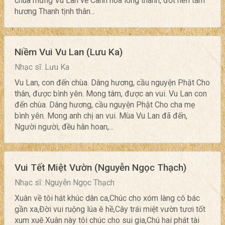
chùa mừng Vu Lan về Cành hoa lòng thành, đốt nén tâm
hương Thanh tịnh thân...
Niềm Vui Vu Lan (Lưu Ka)
Nhạc sĩ: Lưu Ka
Vu Lan, con đến chùa. Dâng hương, cầu nguyện Phật Cho
thân, được bình yên. Mong tâm, được an vui. Vu Lan con
đến chùa. Dâng hương, cầu nguyện Phật Cho cha mẹ
bình yên. Mong anh chị an vui. Mùa Vu Lan đã đến,
Người người, đều hân hoan,...
Vui Tết Miệt Vườn (Nguyễn Ngọc Thạch)
Nhạc sĩ: Nguyễn Ngọc Thạch
Xuân về tôi hát khúc dân ca,Chúc cho xóm làng cô bác
gần xa,Đời vui ruộng lúa ê hề,Cây trái miệt vườn tươi tốt
xum xuê.Xuân này tôi chúc cho sui gia,Chú hai phát tài