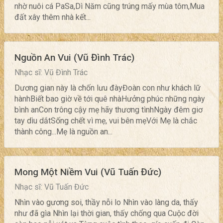
nhờ nuôi cá PaSa,Dì Năm cũng trúng mấy mùa tôm,Mua
đất xây thêm nhà kết...
Nguồn An Vui (Vũ Đình Trác)
Nhạc sĩ: Vũ Đình Trác
Dương gian này là chốn lưu đàyĐoàn con như khách lữ
hànhBiết bao giờ về tới quê nhàHưởng phúc những ngày
bình anCon trông cậy mẹ hãy thương tìnhNgày đêm giơ
tay dìu dắtSống chết vì mẹ, vui bên mẹVới Mẹ là chắc
thành công...Mẹ là nguồn an...
Mong Một Niềm Vui (Vũ Tuấn Đức)
Nhạc sĩ: Vũ Tuấn Đức
Nhìn vào gương soi, thầy nỗi lo Nhìn vào làng da, thấy
như đã gìa Nhìn lại thời gian, thấy chống qua Cuộc đời