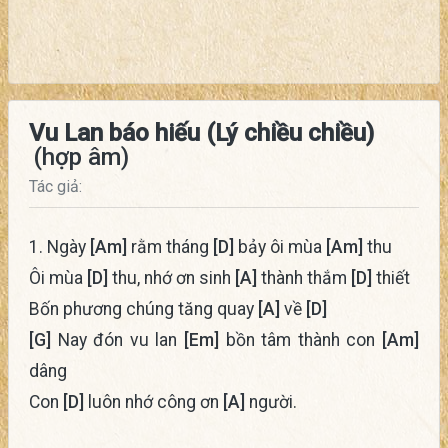
Vu Lan báo hiếu (Lý chiều chiều)
(hợp âm)
Tác giả:
1. Ngày
[Am]
rằm tháng
[D]
bảy ôi mùa
[Am]
thu
Ôi mùa
[D]
thu, nhớ ơn sinh
[A]
thành thắm
[D]
thiết
Bốn phương chúng tăng quay
[A]
về
[D]
[G]
Nay đón vu lan
[Em]
bồn tâm thành con
[Am]
dâng
Con
[D]
luôn nhớ công ơn
[A]
người.