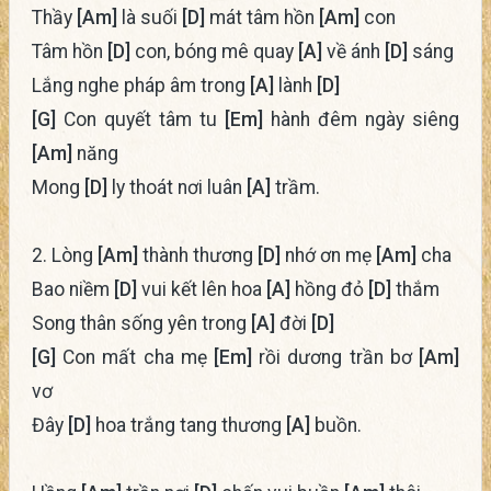
Thầy
[Am]
là suối
[D]
mát tâm hồn
[Am]
con
Tâm hồn
[D]
con, bóng mê quay
[A]
về ánh
[D]
sáng
Lắng nghe pháp âm trong
[A]
lành
[D]
[G]
Con quyết tâm tu
[Em]
hành đêm ngày siêng
[Am]
năng
Mong
[D]
ly thoát nơi luân
[A]
trầm.
2. Lòng
[Am]
thành thương
[D]
nhớ ơn mẹ
[Am]
cha
Bao niềm
[D]
vui kết lên hoa
[A]
hồng đỏ
[D]
thắm
Song thân sống yên trong
[A]
đời
[D]
[G]
Con mất cha mẹ
[Em]
rồi dương trần bơ
[Am]
vơ
Đây
[D]
hoa trắng tang thương
[A]
buồn.