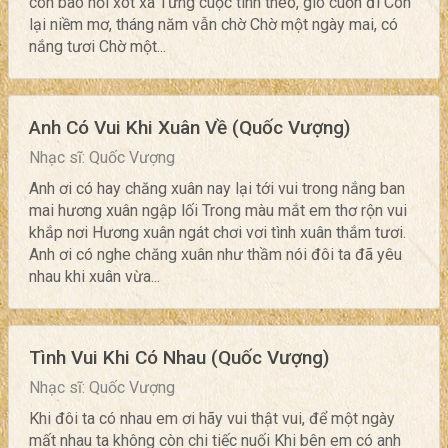
còn bao nỗi xót xa Từng cuộc tình theo, gío cuốn đi Còn
lại niềm mơ, tháng năm vẫn chờ Chờ một ngày mai, có
nắng tươi Chờ một...
Anh Có Vui Khi Xuân Về (Quốc Vượng)
Nhạc sĩ: Quốc Vượng
Anh ơi có hay chăng xuân nay lại tới vui trong nắng ban
mai hương xuân ngập lối Trong màu mắt em thơ rộn vui
khắp nơi Hương xuân ngát chơi vơi tình xuân thắm tươi.
Anh ơi có nghe chăng xuân như thầm nói đôi ta đã yêu
nhau khi xuân vừa...
Tình Vui Khi Có Nhau (Quốc Vượng)
Nhạc sĩ: Quốc Vượng
Khi đôi ta có nhau em ơi hãy vui thật vui, để một ngày
mất nhau ta không còn chi tiếc nuối Khi bên em có anh