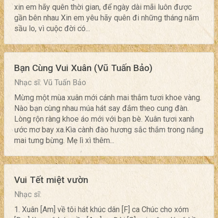
xin em hãy quên thời gian, để ngày dài mãi luôn được
gần bên nhau Xin em yêu hãy quên đi những tháng năm
sầu lo, vì cuộc đời có...
Bạn Cùng Vui Xuân (Vũ Tuấn Bảo)
Nhạc sĩ: Vũ Tuấn Bảo
Mừng một mùa xuân mới cánh mai thắm tươi khoe vàng.
Nào bạn cùng nhau múa hát say đắm theo cung đàn.
Lòng rộn ràng khoe áo mới với bạn bè. Xuân tươi xanh
ước mơ bay xa.Kìa cành đào hương sắc thắm trong nắng
mai tưng bừng. Mẹ lì xì thêm...
Vui Tết miệt vườn
Nhạc sĩ:
1. Xuân [Am] về tôi hát khúc dân [F] ca Chúc cho xóm