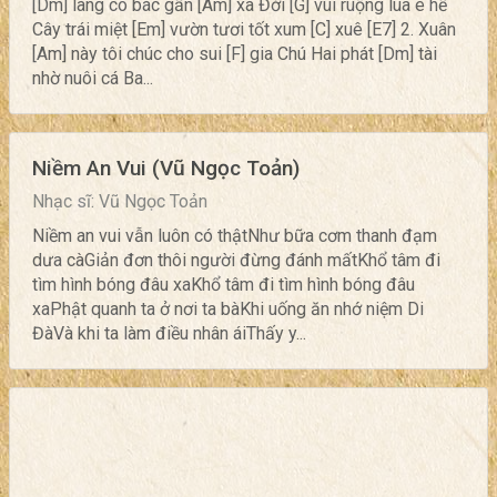
[Dm] làng cô bác gần [Am] xa Đời [G] vui ruộng lúa ê hề
Cây trái miệt [Em] vườn tươi tốt xum [C] xuê [E7] 2. Xuân
[Am] này tôi chúc cho sui [F] gia Chú Hai phát [Dm] tài
nhờ nuôi cá Ba...
Niềm An Vui (Vũ Ngọc Toản)
Nhạc sĩ: Vũ Ngọc Toản
Niềm an vui vẫn luôn có thậtNhư bữa cơm thanh đạm
dưa càGiản đơn thôi người đừng đánh mấtKhổ tâm đi
tìm hình bóng đâu xaKhổ tâm đi tìm hình bóng đâu
xaPhật quanh ta ở nơi ta bàKhi uống ăn nhớ niệm Di
ĐàVà khi ta làm điều nhân áiThấy y...