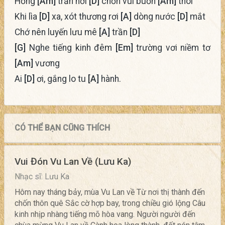
Hồng
[Am]
trần nơi
[D]
chốn vui buồn
[Am]
thôi
Khi lìa
[D]
xa, xót thương rơi
[A]
dòng nước
[D]
mắt
Chớ nên luyến lưu mê
[A]
trần
[D]
[G]
Nghe tiếng kinh đêm
[Em]
trường vơi niềm tơ
[Am]
vương
Ai
[D]
ơi, gắng lo tu
[A]
hành.
CÓ THỂ BẠN CŨNG THÍCH
Vui Đón Vu Lan Về (Lưu Ka)
Nhạc sĩ: Lưu Ka
Hôm nay tháng bảy, mùa Vu Lan về Từ nơi thị thành đến
chốn thôn quê Sắc cờ hợp bay, trong chiều gió lộng Câu
kinh nhịp nhàng tiếng mõ hòa vang. Người người đến