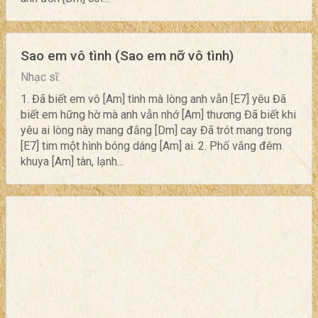
Sao em vô tình (Sao em nỡ vô tình)
Nhạc sĩ:
1. Đã biết em vô [Am] tình mà lòng anh vẫn [E7] yêu Đã
biết em hững hờ mà anh vẫn nhớ [Am] thương Đã biết khi
yêu ai lòng này mang đắng [Dm] cay Đã trót mang trong
[E7] tim một hình bóng dáng [Am] ai. 2. Phố vắng đêm
khuya [Am] tàn, lạnh...