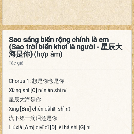
Sao sáng biển rộng chính là em
(Sao trời biển khơi là người - 星辰大
海是你)
(hợp âm)
Tác giả:
Chorus 1: 想是你念是你
Xiǎng shì
[C]
nǐ niàn shì nǐ
星辰大海是你
Xīng
[Bm]
chén dàhǎi shì nǐ
流下第一滴泪还是你
Liúxià
[Am]
dìyī dī
[D]
lèi háishi
[G]
nǐ