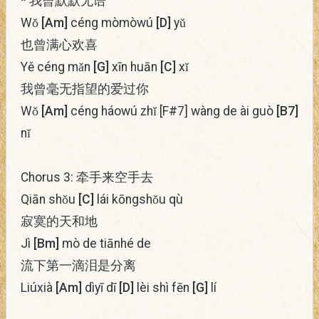
* 我曾默默无语
Wǒ
[Am]
céng mòmòwú
[D]
yǔ
也曾满心欢喜
Yě céng mǎn
[G]
xīn huān
[C]
xǐ
我曾毫无指望的爱过你
Wǒ
[Am]
céng háowú zhǐ [F#7] wàng de ài guò
[B7]
nǐ
Chorus 3: 牵手来空手去
Qiān shǒu
[C]
lái kōngshǒu qù
寂寞的天和地
Jì
[Bm]
mò de tiānhé de
流下第一滴泪是分离
Liúxià
[Am]
dìyī dī
[D]
lèi shì fēn
[G]
lí