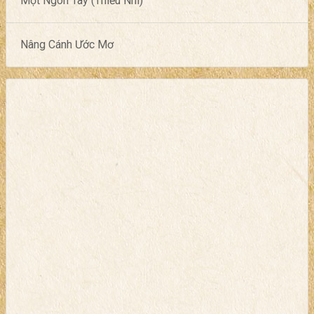
Một Ngón Tay (Thiếu Nhi)
Nâng Cánh Ước Mơ