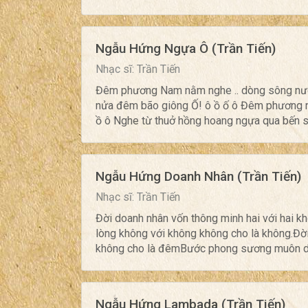
Ngẫu Hứng Ngựa Ô (Trần Tiến)
Nhạc sĩ: Trần Tiến
Đêm phương Nam nằm nghe .. dòng sông nước
nửa đêm bão giông Ố! ô ồ ố ô Đêm phương 
ồ ô Nghe từ thuở hồng hoang ngựa qua bến 
Ngẫu Hứng Doanh Nhân (Trần Tiến)
Nhạc sĩ: Trần Tiến
Đời doanh nhân vốn thông minh hai với hai k
lòng không với không không cho là không.Đ
không cho là đêmBước phong sương muôn dặm
Ngẫu Hứng Lambada (Trần Tiến)