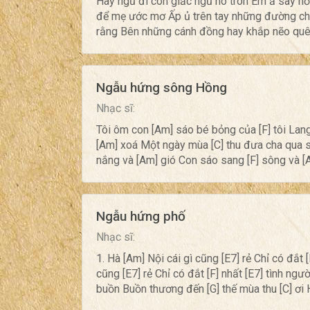
Hãy ngủ đi con giấc ngủ no tròn Êm ả say n
để mẹ ước mơ Ấp ủ trên tay những đường chỉ
rằng Bên những cánh đồng hay khắp nẽo quê 
Ngẫu hứng sông Hồng
Nhạc sĩ:
Tôi ôm con [Am] sáo bé bỏng của [F] tôi Lan
[Am] xoá Một ngày mùa [C] thu đưa cha qua 
nắng và [Am] gió Con sáo sang [F] sông và [Am
Ngẫu hứng phố
Nhạc sĩ:
1. Hà [Am] Nội cái gì cũng [E7] rẻ Chỉ có đắt 
cũng [E7] rẻ Chỉ có đắt [F] nhất [E7] tình ngư
buồn Buồn thương đến [G] thế mùa thu [C] ơi H