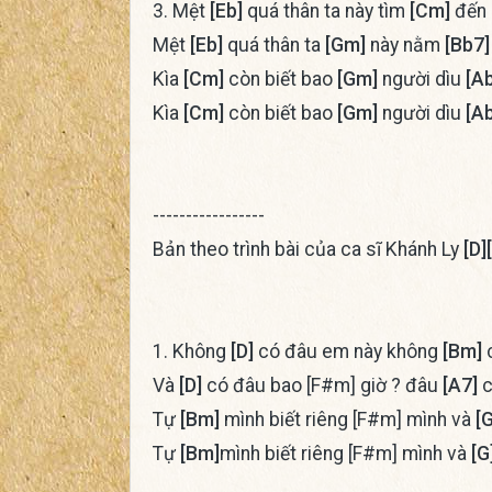
3. Mệt
[Eb]
quá thân ta này tìm
[Cm]
đến 
Mệt
[Eb]
quá thân ta
[Gm]
này nằm
[Bb7]
Kìa
[Cm]
còn biết bao
[Gm]
người dìu
[Ab
Kìa
[Cm]
còn biết bao
[Gm]
người dìu
[Ab
-----------------
Bản theo trình bài của ca sĩ Khánh Ly
[D]
1. Không
[D]
có đâu em này không
[Bm]
c
Và
[D]
có đâu bao [F#m] giờ ? đâu
[A7]
c
Tự
[Bm]
mình biết riêng [F#m] mình và
[G
Tự
[Bm]
mình biết riêng [F#m] mình và
[G