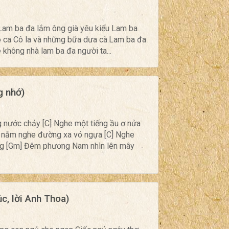
Lam ba đa lắm ông già yêu kiểu Lam ba
 ca Cô la và những bữa dưa cà.Lam ba đa
 không nhà lam ba đa người ta...
g nhớ)
ước chảy [C] Nghe một tiếng ầu ơ nửa
nằm nghe đường xa vó ngựa [C] Nghe
ng [Gm] Đêm phương Nam nhìn lên mây
, lời Anh Thoa)