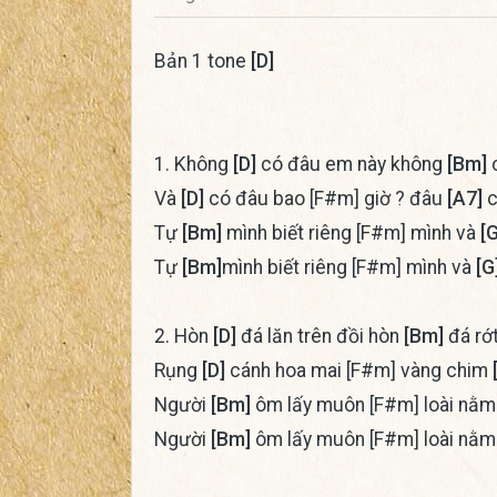
Bản 1 tone
[D]
1. Không
[D]
có đâu em này không
[Bm]
c
Và
[D]
có đâu bao [F#m] giờ ? đâu
[A7]
c
Tự
[Bm]
mình biết riêng [F#m] mình và
[G
Tự
[Bm]
mình biết riêng [F#m] mình và
[G
2. Hòn
[D]
đá lăn trên đồi hòn
[Bm]
đá rớ
Rụng
[D]
cánh hoa mai [F#m] vàng chim
Người
[Bm]
ôm lấy muôn [F#m] loài nằ
Người
[Bm]
ôm lấy muôn [F#m] loài nằ