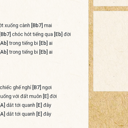
ớt xuống cành
[Bb7]
mai
[Bb7]
chóc hót tiếng qua
[Eb]
đời
[Ab]
trong tiếng bi
[Eb]
ai
[Ab]
trong tiếng bi
[Eb]
ai
 chiếc ghế nghỉ
[B7]
ngơi
uống với đất muôn
[E]
đời
[A]
dắt tới quanh
[E]
đây
[A]
dắt tới quanh
[E]
đây