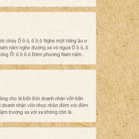
 chảy Ố ồ ô, ố ồ ô Nghe một tiếng ầu ơ
nam nằm nghe đường xa vó ngựa Ố ồ ô, ố
sông Ố! ô ồ ố ô Đêm phương Nam nằm...
hông cho là bốn Đời doanh nhân vốn bền
ời doanh nhân vốn nhọc nhằn đêm với đêm
 trường xa với xa không còn là...