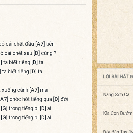
ó cái chết đầu
[A7]
tiên
ó cái chết sau
[D]
cùng ?
]
ta biết riêng
[D]
ta
]
ta biết riêng
[D]
ta
LỜI BÀI HÁT
t xuống cành
[A7]
mai
Nàng Sơn Ca
[A7]
chóc hót tiếng qua
[D]
đời
m
[G]
trong tiếng bi
[D]
ai
Kìa Con Bướm
m
[G]
trong tiếng bi
[D]
ai
Đôi Bàn Tay 