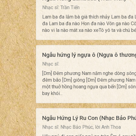
Nhạc sĩ: Trần Tiến
Lam ba đa lắm bà già thích nhảy Lam ba đa 
đa Lam ba đa nào Hon đa nào Vôn ga nào Cô
nào vi la nào mát xa nào xeTô yô ta và chú bé
Ngẫu hứng lý ngựa ô (Ngựa ô thươn
Nhạc sĩ:
[Dm] Đêm phương Nam nằm nghe dòng sông n
đêm bão [Dm] giông [Dm] Đêm phương Nam 
một thuở hồng hoang ngựa qua bến [Dm] sô
bay khói...
Ngẫu Hứng Lý Ru Con (Nhạc Bảo Phúc
Nhạc sĩ: Nhạc Bảo Phúc, lời Anh Thoa