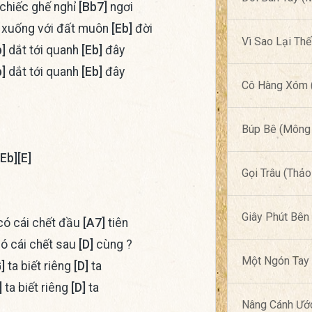
chiếc ghế nghỉ
[Bb7]
ngơi
xuống với đất muôn
[Eb]
đời
Vì Sao Lại Th
]
dắt tới quanh
[Eb]
đây
]
dắt tới quanh
[Eb]
đây
Cô Hàng Xóm (
Búp Bê (Mông 
[Eb]
[E]
Gọi Trâu (Thảo
Giây Phút Bên
ó cái chết đầu
[A7]
tiên
ó cái chết sau
[D]
cùng ?
Một Ngón Tay 
]
ta biết riêng
[D]
ta
]
ta biết riêng
[D]
ta
Nâng Cánh Ướ