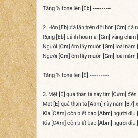
Tăng ½ tone lên
[Eb]
----------
2. Hòn
[Eb]
đá lăn trên đồi hòn
[Cm]
đá r
Rụng
[Eb]
cánh hoa mai
[Gm]
vàng chim
Người
[Cm]
ôm lấy muôn
[Gm]
loài nằm
Người
[Cm]
ôm lấy muôn
[Gm]
loài nằm
Tăng ½ tone lên
[E]
-----------
3. Mệt
[E]
quá thân ta này tìm [C#m] đến
Mệt
[E]
quá thân ta
[Abm]
này nằm
[B7]
x
Kìa [C#m] còn biết bao
[Abm]
người dìu
Kìa [C#m] còn biết bao
[Abm]
người dìu