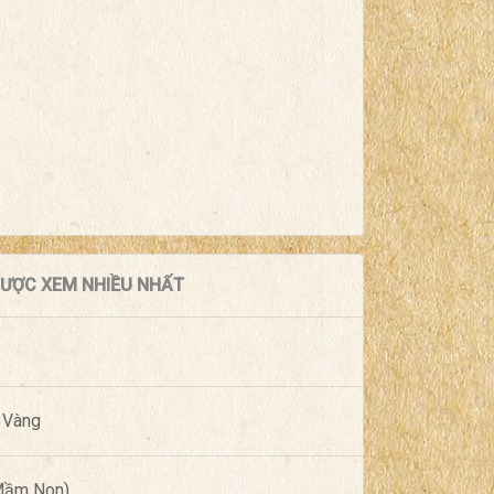
 ĐƯỢC XEM NHIỀU NHẤT
 Vàng
(Mầm Non)