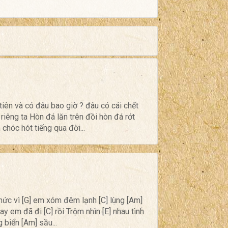
iên và có đâu bao giờ ? đâu có cái chết
 riêng ta Hòn đá lăn trên đồi hòn đá rớt
hóc hót tiếng qua đời...
thức vì [G] em xóm đêm lạnh [C] lùng [Am]
 em đã đi [C] rồi Trộm nhìn [E] nhau tình
g biển [Am] sầu...