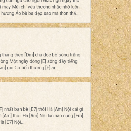
ồng con ngủ cho ngon Giấc ngủ ngây thơ
 may Múi chỉ yêu thương nhắc nhở luôn
hương Áo bà ba đẹp sao mà thon thả...
g thang theo [Dm] cha dọc bờ sông trắng
sông Một ngày dòng [E] sông đầy tiếng
] gió Có tiếc thương [F] ai...
[F] nhất bạn bè [E7] thôi Hà [Am] Nội cái gì
ời [Am] thôi. Hà [Am] Nội lúc nào cũng [Em]
à [E7] Nội...