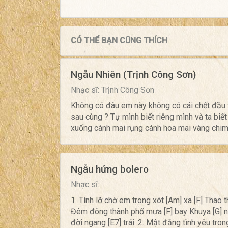
CÓ THỂ BẠN CŨNG THÍCH
Ngẫu Nhiên (Trịnh Công Sơn)
Nhạc sĩ: Trịnh Công Sơn
Không có đâu em này không có cái chết đầu t
sau cùng ? Tự mình biết riêng mình và ta biết
xuống cành mai rụng cánh hoa mai vàng chim c
Ngẫu hứng bolero
Nhạc sĩ:
1. Tình lỡ chờ em trong xót [Am] xa [F] Thao 
Đêm đông thành phố mưa [F] bay Khuya [G] nay
đời ngang [E7] trái. 2. Mật đắng tình yêu tron