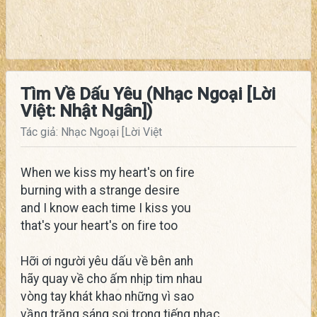
Tìm Về Dấu Yêu (Nhạc Ngoại [Lời
Việt: Nhật Ngân])
Tác giả: Nhạc Ngoại [Lời Việt
When we kiss my heart's on fire
burning with a strange desire
and I know each time I kiss you
that's your heart's on fire too
Hỡi ơi người yêu dấu về bên anh
hãy quay về cho ấm nhịp tim nhau
vòng tay khát khao những vì sao
vầng trăng sáng soi trong tiếng nhạc