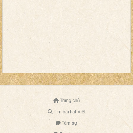
Trang chủ
Tìm bài hát Việt
Tâm sự