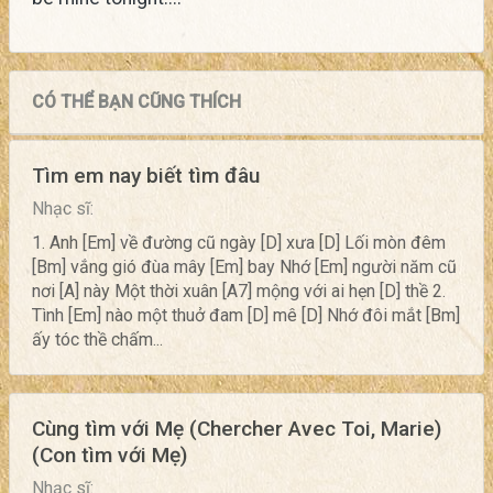
CÓ THỂ BẠN CŨNG THÍCH
Tìm em nay biết tìm đâu
Nhạc sĩ:
1. Anh [Em] về đường cũ ngày [D] xưa [D] Lối mòn đêm
[Bm] vắng gió đùa mây [Em] bay Nhớ [Em] người năm cũ
nơi [A] này Một thời xuân [A7] mộng với ai hẹn [D] thề 2.
Tình [Em] nào một thuở đam [D] mê [D] Nhớ đôi mắt [Bm]
ấy tóc thề chấm...
Cùng tìm với Mẹ (Chercher Avec Toi, Marie)
(Con tìm với Mẹ)
Nhạc sĩ: