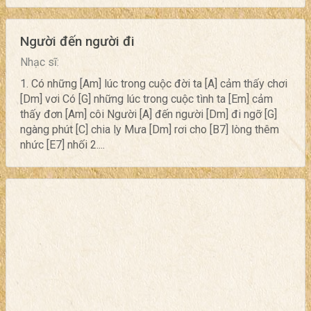
Người đến người đi
Nhạc sĩ:
1. Có những [Am] lúc trong cuộc đời ta [A] cảm thấy chơi
[Dm] vơi Có [G] những lúc trong cuộc tình ta [Em] cảm
thấy đơn [Am] côi Người [A] đến người [Dm] đi ngỡ [G]
ngàng phút [C] chia ly Mưa [Dm] rơi cho [B7] lòng thêm
nhức [E7] nhối 2....