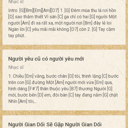
Nhạc sĩ:
Intro: [G][Bm][Em][Am][D7] 1. [G] Đêm mùa thu lá rơi hồn
[D] sao thắm thiết Vì sân [C] ga chỉ có hai [G] người Một
người [Am] đi xa rất xa, một người nơi [Bm] đây lẻ loi
Ngàn lời [C] yêu mãi mãi không [D7] còn 2. [G] Tay cầm
tay phút...
Người yêu cũ có người yêu mới
Nhạc sĩ:
1. Chiều [Em] vắng, bước chân [D] tôi, thinh lặng [C] bước
trên con [G] đường Một [Am] người mới vừa [Em] qua,
hình dáng [F#7] thân thuộc yêu [B7] thương Người [G]
mới, bước bên [D] em, đôi bàn [C] tay đang nắm [G] chặt
Nhìn [Am] tôi,...
Người Gian Dối Sẽ Gặp Người Gian Dối