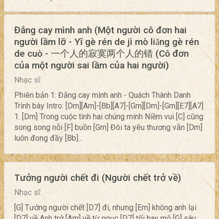
Đắng cay mình anh (Một người cô đơn hai
người lầm lỡ - Yī gè rén de jì mò liǎng gè rén
de cuò - 一个人的寂寞两个人的错 (Cô đơn
của một người sai lầm của hai người)
Nhạc sĩ:
Phiên bản 1: Đắng cay mình anh - Quách Thành Danh
Trình bày Intro: [Dm][Am]-[Bb][A7]-[Gm][Dm]-[Gm][E7][A7]
1. [Dm] Trong cuộc tình hai chúng minh Niềm vui [C] cũng
song song nỗi [F] buồn [Gm] Đôi ta yêu thương vẫn [Dm]
luôn đong đầy [Bb]...
Tưởng người chết đi (Người chết trở về)
Nhạc sĩ:
[G] Tưởng người chết [D7] đi, nhưng [Em] không anh lại
[D7] về Anh trở [Am] về từ ngục [D7] tối hay mộ [G] sâu