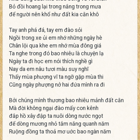
Bỏ đồi hoang lại trong nắng trong mưa
để người nên khổ như đất kia cằn khô
Tay anh phá đá, tay em đào sỏi
Ngồi trong xe ủi em nhớ những ngày hè
Chân lội qua khe em nhớ mùa đông giá
Ta nghe trong đó bao nhiêu là chuyện lạ
Ngày ta đi học em nói thích nghề gì
Nay da em nâu tươi màu suy nghĩ
Thấy mùa phượng vĩ ta ngỡ gặp mùa thi
Cũng ngày phượng nở hai đứa mình ra đi
Bởi chúng mình thương bao nhiêu mảnh đất cằn
Mà đời không ngại đào mấy con kênh
đắp hồ xây đập ta nuôi dòng nước ngọt
để dòng mương nhỏ tắm nắng quanh năm
Ruộng đồng ta thoả mơ uớc bao ngàn năm