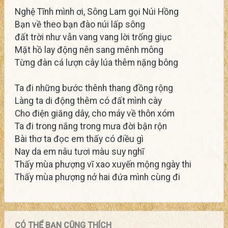
Nghệ Tĩnh mình ơi, Sông Lam gọi Núi Hồng
Bạn về theo bạn đào núi lấp sông
đất trời như vẫn vang vang lời trống giục
Mặt hồ lay động nên sang mênh mông
Từng đàn cá lượn cây lúa thêm nặng bông
Ta đi những bước thênh thang đồng rộng
Làng ta di động thêm có đất mình cày
Cho điện giăng dây, cho máy về thôn xóm
Ta đi trong nắng trong mưa đời bận rộn
Bài thơ ta đọc em thấy có điều gì
Nay da em nâu tươi màu suy nghĩ
Thấy mùa phượng vĩ xao xuyến mộng ngày thi
Thấy mùa phượng nở hai đứa mình cùng đi
CÓ THỂ BẠN CŨNG THÍCH