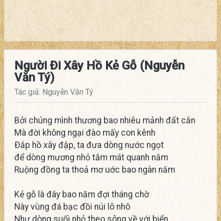
Người Đi Xây Hồ Kẻ Gỗ (Nguyễn
Văn Tý)
Tác giả: Nguyễn Văn Tý
Bởi chúng mình thương bao nhiêu mảnh đất cằn
Mà đời không ngại đào mấy con kênh
Ðắp hồ xây đập, ta đưa dòng nước ngọt
để dòng mương nhỏ tắm mát quanh năm
Ruộng đồng ta thoả mơ uớc bao ngàn năm
Kẻ gỗ là đây bao năm đợi tháng chờ
Này vùng đá bạc đồi núi lô nhô
Như dòng suối nhỏ theo sông về với biển