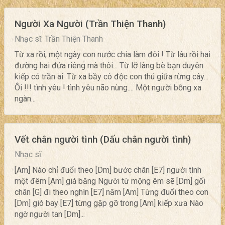
Người Xa Người (Trần Thiện Thanh)
Nhạc sĩ: Trần Thiện Thanh
Từ xa rồi, một ngày con nước chia làm đôi ! Từ lâu rồi hai
đường hai đứa riêng mà thôi... Từ lỡ làng bè bạn duyên
kiếp có trần ai. Từ xa bầy cô độc con thú giữa rừng cây...
Ôi !!! tình yêu ! tình yêu não nùng.... Một người bỗng xa
ngàn...
Vết chân người tình (Dấu chân người tình)
Nhạc sĩ:
[Am] Nào chỉ đuổi theo [Dm] bước chân [E7] người tình
một đêm [Am] giá băng Người từ mộng êm sẽ [Dm] gối
chân [G] đi theo nghìn [E7] năm [Am] Từng đuổi theo cơn
[Dm] gió bay [E7] từng gặp gỡ trong [Am] kiếp xưa Nào
ngờ người tan [Dm]...