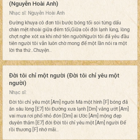
(Nguyễn Hoài Anh)
Nhạc sĩ: Nguyễn Hoài Anh
Đường khuya cô đơn tôi bước bóng tối soi từng dấu
chân mệt nhoài giữa đêm tối,Giữa cõi đời lạnh lùng, lòng
chợt nghe xót xa khi nhớ tên ngườiNgười tôi đã yêu đầu
tiên người tôi vẫn luôn chờ mong để một lần nói ra một
lời tha thứ...Chuyện...
Đời tôi chỉ một người (Đời tôi chỉ yêu một
người)
Nhạc sĩ:
Đời tôi chỉ yêu một [Am] người Mà một hình [F] bóng đã
ăn sâu lòng [E7] tôi Đường xưa lạnh [Dm] vắng ướt [Am]
vai mưa rơi phố nhỏ đón [Dm] ai Ước [Am] mộng đẹp
duyên thắm [E7] đời Đời tôi chỉ yêu một [Am] người Để
rồi thương [F] nhớ mãi...