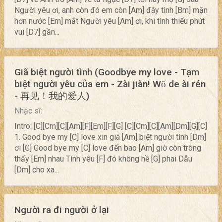
Người yêu ơi, anh còn đó em còn [Am] đây tình [Bm] mặn
hơn nước [Em] mắt Người yêu [Am] ơi, khi tình thiếu phút
vui [D7] gần...
Giã biệt người tình (Goodbye my love - Tạm
biệt người yêu của em - Zài jiàn! Wǒ de ài rén
- 再见！我的爱人)
Nhạc sĩ:
Intro: [C][Cm][C][Am][F][Em][F][G] [C][Cm][C][Am][Dm][G][C]
1. Good bye my [C] love xin giã [Am] biệt người tình [Dm]
ơi [G] Good bye my [C] love đến bao [Am] giờ còn trông
thấy [Em] nhau Tình yêu [F] đó không hề [G] phai Dẫu
[Dm] cho xa...
Người ra đi người ở lại