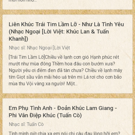
Liên Khúc Trái Tim Lầm Lỡ - Như Là Tình Yêu
(Nhạc Ngoại [Lời Việt: Khúc Lan & Tuấn
Khanh])
Nhạc sĩ: Nhạc Ngoại [Lời Việt
[Trái Tim Lầm Lỡ]Chiều về lạnh cơn gió Hạnh phúc rét
mướt như mùa đông Thềm hoa đâu con bướm xưa?
Người yêu ơi đêm đen đã tàn chưa? Chiều về lạnh mây
tím Giọt sầu vẫn mãi héo uá trên mi Lá rơi cho cơn bão
mùa thu Vội vàng xa người! Một...
Em Phụ Tình Anh - Đoản Khúc Lam Giang -
Phi Vân Điệp Khúc (Tuấn Cò)
Nhạc sĩ: Tuấn Cò
Tình mình giờ chia xa em nói chi câu đau lòng hỡi em?