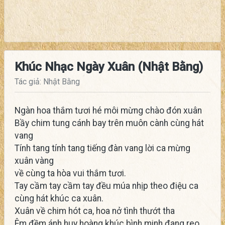
Khúc Nhạc Ngày Xuân (Nhật Bằng)
Tác giả: Nhật Bằng
Ngàn hoa thắm tươi hé môi mừng chào đón xuân
Bầy chim tung cánh bay trên muôn cành cùng hát
vang
Tính tang tính tang tiếng đàn vang lời ca mừng
xuân vàng
về cùng ta hòa vui thắm tươi.
Tay cầm tay cầm tay đều múa nhịp theo điệu ca
cùng hát khúc ca xuân.
Xuân về chim hót ca, hoa nở tình thướt tha
Êm đềm ánh huy hoàng khúc bình minh đang reo