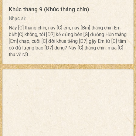
Khúc tháng 9 (Khúc tháng chín)
Nhạc sĩ:
Này [G] tháng chín, này [C] em, này [Bm] tháng chín Em
biết [C] không, tôi [D7] kẻ đứng bên [G] đường Hồn tháng
[Em] chạp, cuối [C] đời khua tiếng [D7] gậy Em từ [C] tâm
có đủ lượng bao [D7] dung? Này [G] tháng chín, mùa [C]
thu về rất...