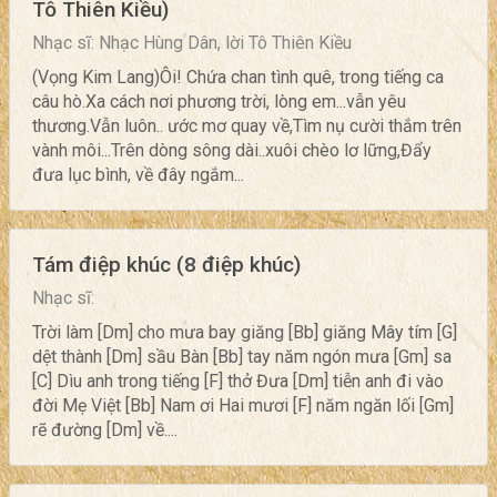
Tô Thiên Kiều)
Nhạc sĩ: Nhạc Hùng Dân, lời Tô Thiên Kiều
(Vọng Kim Lang)Ôi! Chứa chan tình quê, trong tiếng ca
câu hò.Xa cách nơi phương trời, lòng em...vẫn yêu
thương.Vẫn luôn.. ước mơ quay về,Tìm nụ cười thắm trên
vành môi...Trên dòng sông dài..xuôi chèo lơ lững,Đẩy
đưa lục bình, về đây ngắm...
Tám điệp khúc (8 điệp khúc)
Nhạc sĩ:
Trời làm [Dm] cho mưa bay giăng [Bb] giăng Mây tím [G]
dệt thành [Dm] sầu Bàn [Bb] tay năm ngón mưa [Gm] sa
[C] Dìu anh trong tiếng [F] thở Đưa [Dm] tiễn anh đi vào
đời Mẹ Việt [Bb] Nam ơi Hai mươi [F] năm ngăn lối [Gm]
rẽ đường [Dm] về....