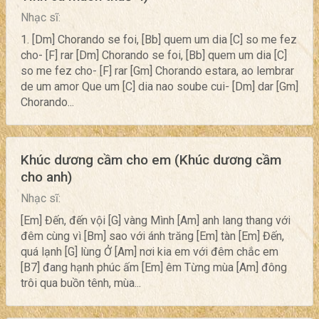
Nhạc sĩ:
1. [Dm] Chorando se foi, [Bb] quem um dia [C] so me fez
cho- [F] rar [Dm] Chorando se foi, [Bb] quem um dia [C]
so me fez cho- [F] rar [Gm] Chorando estara, ao lembrar
de um amor Que um [C] dia nao soube cui- [Dm] dar [Gm]
Chorando...
Khúc dương cầm cho em (Khúc dương cầm
cho anh)
Nhạc sĩ:
[Em] Đến, đến vội [G] vàng Mình [Am] anh lang thang với
đêm cùng vì [Bm] sao với ánh trăng [Em] tàn [Em] Đến,
quá lạnh [G] lùng Ở [Am] nơi kia em với đêm chắc em
[B7] đang hạnh phúc ấm [Em] êm Từng mùa [Am] đông
trôi qua buồn tênh, mùa...