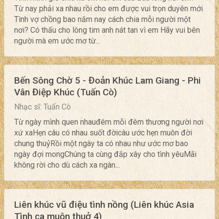
Từ nay phải xa nhau rồi cho em được vui trọn duyên mới
Tình vợ chồng bao năm nay cách chia mỗi người một
nơi? Có thấu cho lòng tim anh nát tan vì em Hãy vui bên
người mà em ước mơ từ...
Bến Sông Chờ 5 - Đoản Khúc Lam Giang - Phi
Vân Điệp Khúc (Tuấn Cò)
Nhạc sĩ: Tuấn Cò
Từ ngày mình quen nhauđêm mỗi đêm thương người nơi
xứ xaHẹn câu có nhau suốt đờicâu ước hẹn muôn đời
chung thuỷRồi một ngày ta có nhau như ước mơ bao
ngày đợi mongChúng ta cùng đắp xây cho tình yêuMãi
không rời cho dù cách xa ngàn...
Liên khúc vũ điệu tình nồng (Liên khúc Asia
Tình ca muôn thuở 4)