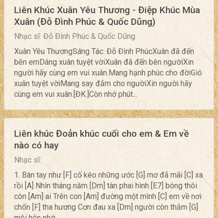
Liên Khúc Xuân Yêu Thương - Điệp Khúc Mùa
Xuân (Đỗ Đình Phúc & Quốc Dũng)
Nhạc sĩ: Đỗ Đình Phúc & Quốc Dũng
Xuân Yêu ThươngSáng Tác: Đỗ Đình PhúcXuân đã đến
bên emDáng xuân tuyệt vờiXuân đã đến bên ngườiXin
người hãy cùng em vui xuân.Mang hạnh phúc cho đờiGió
xuân tuyệt vờiMang say đắm cho ngườiXin người hãy
cùng em vui xuân.[ĐK:]Còn nhớ phút...
Liên khúc Đoản khúc cuối cho em & Em về
nào có hay
Nhạc sĩ:
1. Bàn tay như [F] cố kéo những ước [G] mơ đã mãi [C] xa
rồi [A] Nhìn tháng năm [Dm] tàn phai hình [E7] bóng thôi
còn [Am] ai Trên con [Am] đường một mình [C] em về nơi
chốn [F] tha hương Cơn đau xa [Dm] người còn thắm [G]
môi hôn nhớ...