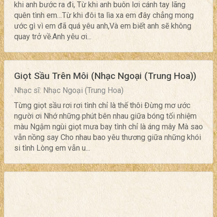
khi anh bước ra đi, Từ khi anh buôn lơi cánh tay lãng
quên tình em…Từ khi đôi ta lìa xa em đây chẳng mong
ước gì vì em đã quá yêu anh,Và em biết anh sẽ không
quay trở về.Anh yêu ơi...
Giọt Sầu Trên Môi (Nhạc Ngoại (Trung Hoa))
Nhạc sĩ: Nhạc Ngoại (Trung Hoa)
Từng giọt sầu rơi rơi tình chỉ là thế thôi Đừng mơ ước
người ơi Nhớ những phút bên nhau giữa bóng tối nhiệm
màu Ngậm ngùi giọt mưa bay tình chỉ là áng mây Mà sao
vẫn nồng say Cho nhau bao yêu thương giữa những khói
si tình Lòng em vẫn u...