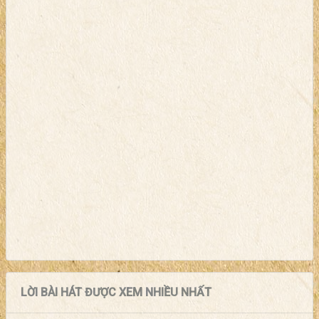
LỜI BÀI HÁT ĐƯỢC XEM NHIỀU NHẤT