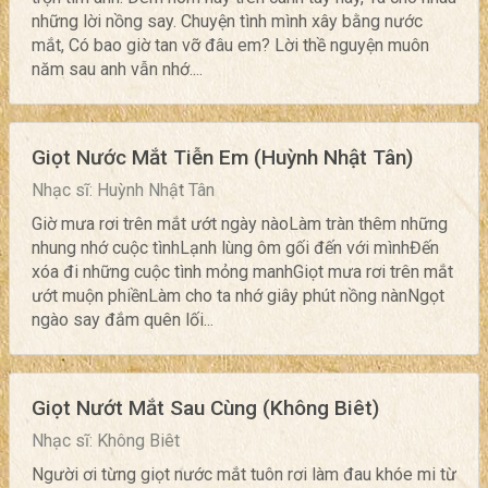
những lời nồng say. Chuyện tình mình xây bằng nước
mắt, Có bao giờ tan vỡ đâu em? Lời thề nguyện muôn
năm sau anh vẫn nhớ....
Giọt Nước Mắt Tiễn Em (Huỳnh Nhật Tân)
Nhạc sĩ: Huỳnh Nhật Tân
Giờ mưa rơi trên mắt ướt ngày nàoLàm tràn thêm những
nhung nhớ cuộc tìnhLạnh lùng ôm gối đến với mìnhĐến
xóa đi những cuộc tình mỏng manhGiọt mưa rơi trên mắt
ướt muộn phiềnLàm cho ta nhớ giây phút nồng nànNgọt
ngào say đắm quên lối...
Giọt Nướt Mắt Sau Cùng (Không Biêt)
Nhạc sĩ: Không Biêt
Người ơi từng giọt nước mắt tuôn rơi làm đau khóe mi từ