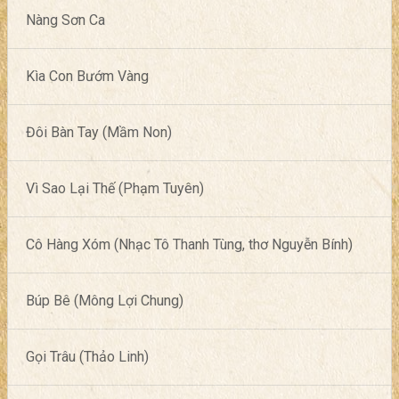
Nàng Sơn Ca
Kìa Con Bướm Vàng
Đôi Bàn Tay (Mầm Non)
Vì Sao Lại Thế (Phạm Tuyên)
Cô Hàng Xóm (Nhạc Tô Thanh Tùng, thơ Nguyễn Bính)
Búp Bê (Mông Lợi Chung)
Gọi Trâu (Thảo Linh)