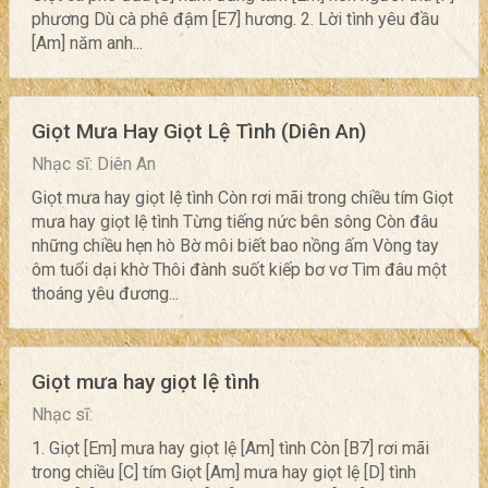
phương Dù cà phê đậm [E7] hương. 2. Lời tình yêu đầu
[Am] năm anh...
Giọt Mưa Hay Giọt Lệ Tình (Diên An)
Nhạc sĩ: Diên An
Giọt mưa hay giọt lệ tình Còn rơi mãi trong chiều tím Giọt
mưa hay giọt lệ tình Từng tiếng nức bên sông Còn đâu
những chiều hẹn hò Bờ môi biết bao nồng ấm Vòng tay
ôm tuổi dại khờ Thôi đành suốt kiếp bơ vơ Tìm đâu một
thoáng yêu đương...
Giọt mưa hay giọt lệ tình
Nhạc sĩ:
1. Giọt [Em] mưa hay giọt lệ [Am] tình Còn [B7] rơi mãi
trong chiều [C] tím Giọt [Am] mưa hay giọt lệ [D] tình